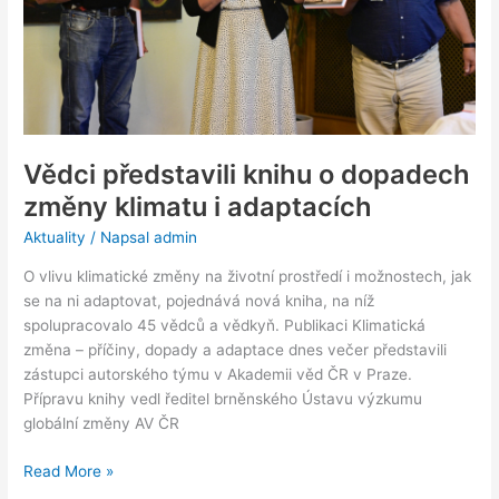
i
adaptacích
Vědci představili knihu o dopadech
změny klimatu i adaptacích
Aktuality
/ Napsal
admin
O vlivu klimatické změny na životní prostředí i možnostech, jak
se na ni adaptovat, pojednává nová kniha, na níž
spolupracovalo 45 vědců a vědkyň. Publikaci Klimatická
změna – příčiny, dopady a adaptace dnes večer představili
zástupci autorského týmu v Akademii věd ČR v Praze.
Přípravu knihy vedl ředitel brněnského Ústavu výzkumu
globální změny AV ČR
Read More »