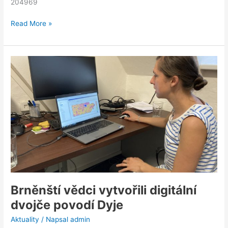
204969
Read More »
Brněnští
vědci
vytvořili
digitální
dvojče
povodí
Dyje
Brněnští vědci vytvořili digitální
dvojče povodí Dyje
Aktuality
/ Napsal
admin