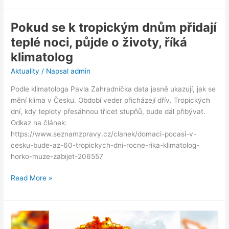
Pokud se k tropickým dnům přidají
Pokud
se
teplé noci, půjde o životy, říká
k
klimatolog
tropickým
dnům
Aktuality
/ Napsal
admin
přidají
Podle klimatologa Pavla Zahradníčka data jasně ukazují, jak se
teplé
mění klima v Česku. Období veder přicházejí dřív. Tropických
noci,
dní, kdy teploty přesáhnou třicet stupňů, bude dál přibývat.
půjde
Odkaz na článek:
o
https://www.seznamzpravy.cz/clanek/domaci-pocasi-v-
životy,
cesku-bude-az-60-tropickych-dni-rocne-rika-klimatolog-
říká
horko-muze-zabijet-206557
klimatolog
Read More »
Čeká
nás