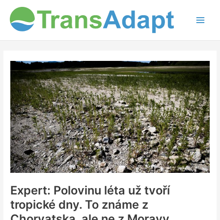
Přeskočit
na
obsah
Expert:
Polovinu
léta
už
tvoří
tropické
dny.
To
známe
z
Chorvatska,
ale
Expert: Polovinu léta už tvoří
ne
tropické dny. To známe z
z
Chorvatska, ale ne z Moravy
Moravy