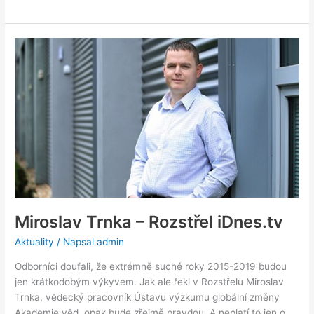
Miroslav
Trnka
–
Rozstřel
iDnes.tv
Miroslav Trnka – Rozstřel iDnes.tv
Aktuality
/ Napsal
admin
Odborníci doufali, že extrémně suché roky 2015-2019 budou
jen krátkodobým výkyvem. Jak ale řekl v Rozstřelu Miroslav
Trnka, vědecký pracovník Ústavu výzkumu globální změny
Akademie věd, opak bude zřejmě pravdou. A neplatí to jen o