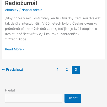
Radiožurnál
Aktuality
/ Napsal
admin
„Vlny horka v minulosti trvaly jen tři čtyři dny, teď jsou dvakrát
tak delší a intenzivnější. V 60. letech bylo v Československu
průměrně pět horkých dnů za rok, teď jich je kvůli oteplení o
dva stupně šestkrát víc,“ říká Pavel Zahradníček
z CzechGlobe.
Read More »
←
Předchozí
1
2
3
Hledat
Hledat