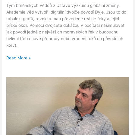
Tým brněnských vědců z Ústavu výzkumu globální změny
Akademie věd vytvořil digitální dvojče povodí Dyje. Jsou to do
tabulek, grafů, rovnic a map převedené reálné řeky a jejich
blízké okolí. Pomocí dvojčete dokážou v počítači nasimulovat,
jak povodí jedné z největších moravských řek v budoucnu
ovlivní třeba nové přehrady nebo vracení toků do původních
koryt.
Read More »
Systém
včasné
výstrahy
pomáhá
zemědělcům
efektivně
plánovat
práci.
Svojí