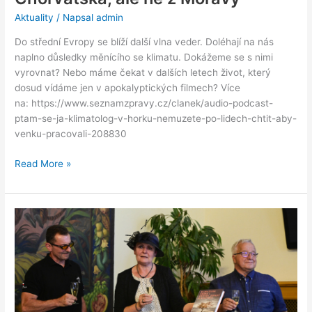
Aktuality
/ Napsal
admin
Do střední Evropy se blíží další vlna veder. Doléhají na nás
naplno důsledky měnícího se klimatu. Dokážeme se s nimi
vyrovnat? Nebo máme čekat v dalších letech život, který
dosud vídáme jen v apokalyptických filmech? Více
na: https://www.seznamzpravy.cz/clanek/audio-podcast-
ptam-se-ja-klimatolog-v-horku-nemuzete-po-lidech-chtit-aby-
venku-pracovali-208830
Read More »
Vědci
představili
knihu
o
dopadech
změny
klimatu