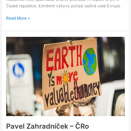
České republice. Extrémní výkyvy počasí zažívá celá Evropa.
Read More »
Pavel
Zahradníček
–
ČRo
Radiožurnál
Pavel Zahradníček – ČRo