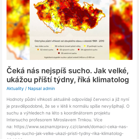
nejspíš
sucho.
Jak
velké,
ukážou
příští
týdny,
říká
klimatolog
Čeká nás nejspíš sucho. Jak velké,
ukážou příští týdny, říká klimatolog
Aktuality
/ Napsal
admin
Hodnoty půdní vlhkosti aktuálně odpovídají červenci a již nyní
je pravděpodobné, že se v létě k normálu spíše nevyšplhají. O
suchu a výhledech na léto s koordinátorem projektu
Intersucho profesorem Miroslavem Trnkou. Více
na: https://www.seznamzpravy.cz/clanek/domaci-ceka-nas-
nejspis-sucho-jak-velke-ukazi-pristi-tydny-rika-klimatolog-