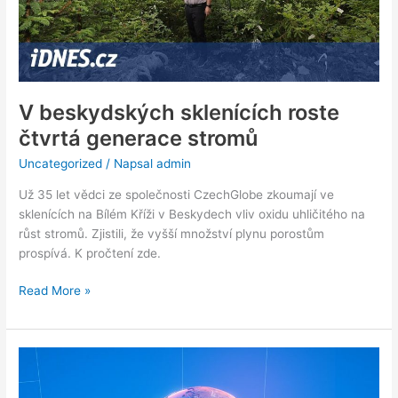
V beskydských sklenících roste
čtvrtá generace stromů
Uncategorized
/ Napsal
admin
Už 35 let vědci ze společnosti CzechGlobe zkoumají ve
sklenících na Bílém Kříži v Beskydech vliv oxidu uhličitého na
růst stromů. Zjistili, že vyšší množství plynu porostům
prospívá. K pročtení zde.
Read More »
Marian
Pavelka
pro