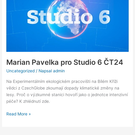
Studio
6
ČT24
Marian Pavelka pro Studio 6 ČT24
Uncategorized
/ Napsal
admin
Na Experimentálním ekologickém pracovišti na Bílém Kříži
vědci z CzechGlobe zkoumají dopady klimatické změny na
lesy. Proč o výzkumné stanici hovoří jako o jednotce intenzivní
péče? K zhlédnutí zde.
Read More »