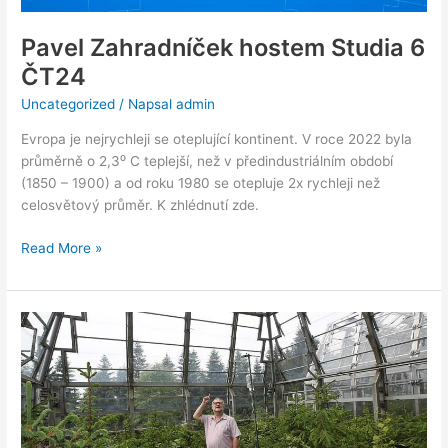
Pavel Zahradníček hostem Studia 6
ČT24
Uncategorized
/ Napsal
admin
Evropa je nejrychleji se oteplující kontinent. V roce 2022 byla
průměrně o 2,3⁰ C teplejší, než v předindustriálním období
(1850 – 1900) a od roku 1980 se otepluje 2x rychleji než
celosvětový průměr. K zhlédnutí zde.
Read More »
V beskydských
sklenících
roste
čtvrtá
generace
stromů