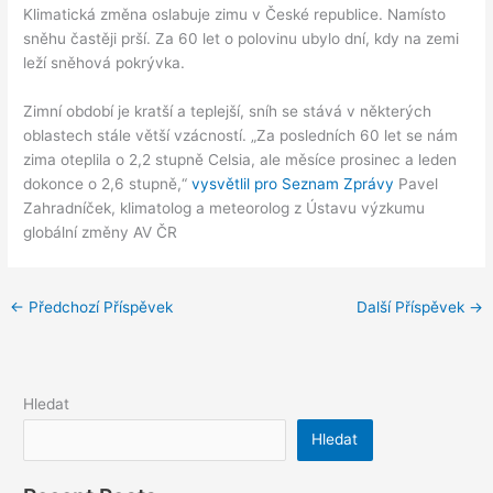
Klimatická změna oslabuje zimu v České republice. Namísto
sněhu častěji prší. Za 60 let o polovinu ubylo dní, kdy na zemi
leží sněhová pokrývka.
Zimní období je kratší a teplejší, sníh se stává v některých
oblastech stále větší vzácností. „Za posledních 60 let se nám
zima oteplila o 2,2 stupně Celsia, ale měsíce prosinec a leden
dokonce o 2,6 stupně,“
vysvětlil pro Seznam Zprávy
Pavel
Zahradníček, klimatolog a meteorolog z Ústavu výzkumu
globální změny AV ČR
←
Předchozí Příspěvek
Další Příspěvek
→
Hledat
Hledat