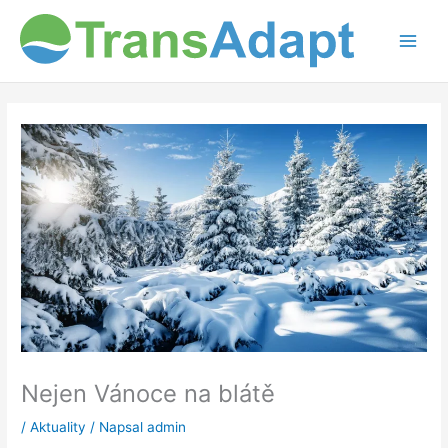
Přeskočit
na
obsah
Nejen Vánoce na blátě
/
Aktuality
/ Napsal
admin