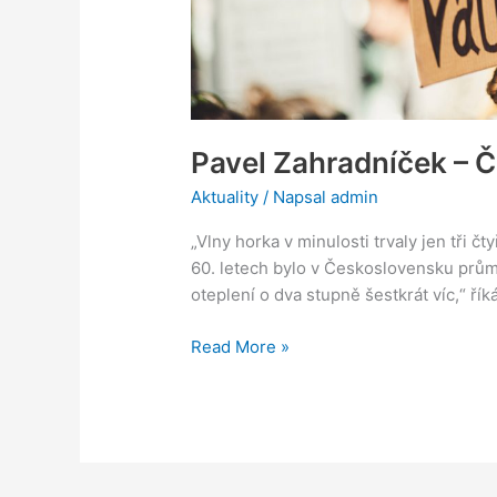
Pavel Zahradníček – 
Aktuality
/ Napsal
admin
„Vlny horka v minulosti trvaly jen tři čty
60. letech bylo v Československu průmě
oteplení o dva stupně šestkrát víc,“ ř
Read More »