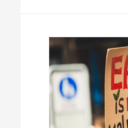
Pavel
Zahradníček
–
ČRo
Radiožurnál