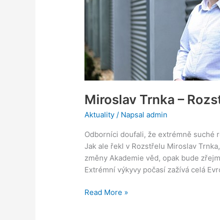
iDnes.tv
Miroslav Trnka – Rozst
Aktuality
/ Napsal
admin
Odborníci doufali, že extrémně suché
Jak ale řekl v Rozstřelu Miroslav Trnk
změny Akademie věd, opak bude zřejmě 
Extrémní výkyvy počasí zažívá celá Evr
Read More »