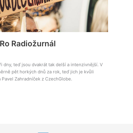
ČRo Radiožurnál
ři dny, teď jsou dvakrát tak delší a intenzivnější. V
rně pět horkých dnů za rok, teď jich je kvůli
íká Pavel Zahradníček z CzechGlobe.